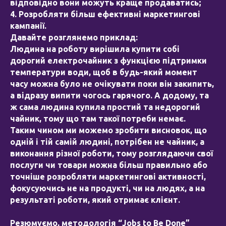
відповідно вони можуть краще продаватись;
4. Розробляти більш ефективні маркетингові
кампанії.
Давайте розглянемо приклад:
Людина на роботу вирішила купити собі
дорогий електрочайник з функцією підтримки
температури води, щоб в будь-який момент
часу можна було не очікувати поки він закипить,
а відразу випити чогось гарячого. А додому, та
ж сама людина купила простий та недорогий
чайник, тому що там такої потреби немає.
Таким чином ми можемо зробити висновок, що
одній і тій самій людині, потрібен не чайник, а
виконання різної роботи, тому розглядаючи свої
послуги чи товари можна більш правильно або
точніше розробляти маркетингові активності,
фокусуючись не на продукті, чи на людях, а на
результаті роботи, який отримає клієнт.
Резюмуємо, методологія “Jobs to Be Done”