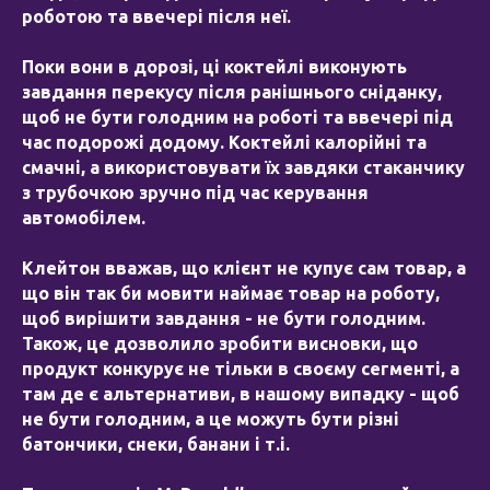
роботою та ввечері після неї.
Поки вони в дорозі, ці коктейлі виконують
завдання перекусу після ранішнього сніданку,
щоб не бути голодним на роботі та ввечері під
час подорожі додому. Коктейлі калорійні та
смачні, а використовувати їх завдяки стаканчику
з трубочкою зручно під час керування
автомобілем.
Клейтон вважав, що клієнт не купує сам товар, а
що він так би мовити наймає товар на роботу,
щоб вирішити завдання - не бути голодним.
Також, це дозволило зробити висновки, що
продукт конкурує не тільки в своєму сегменті, а
там де є альтернативи, в нашому випадку - щоб
не бути голодним, а це можуть бути різні
батончики, снеки, банани і т.і.