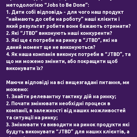
методологією “Jobs to Be Done”:
1. Дати собі відповідь - для чого наш продукт
“наймають до себе на роботу” наші клієнти і
який результат робити вони бажають отримати?
2. Які “JTBD” виконують наші конкуренти?
3. Які ще є потреби на ринку в “JTBD”, які на
даний момент ще не виконуються?
4. Як наша компанія виконує потреби в “JTBD”, та
що ми можемо змінити, або покращити щоб
виконувати їх?
Маючи відповіді на всі вищезгадані питання, ми
можемо:
1. Знайти релевантну тактику дій на ринку;
2. Почати змінювати необхідні процеси в
компанії, в залежності від наших можливостей
та ситуації на ринку;
3. Змінювати та виводити на ринок продукти які
будуть виконувати “JTBD” для наших клієнтів, а