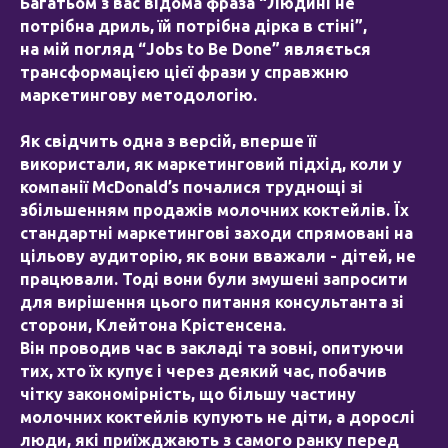
Багатьом з вас відома фраза “Людині не
потрібна дриль, їй потрібна дірка в стіні”,
на мій погляд “Jobs to Be Done” являється
трансформацією цієї фрази у справжню
маркетингову методологію.
Як свідчить одна з версій, вперше її
використали, як маркетинговий підхід, коли у
компанії McDonald’s почалися труднощі зі
збільшенням продажів молочних коктейлів. Їх
стандартні маркетингові заходи спрямовані на
цільову аудиторію, як вони вважали - дітей, не
працювали. Тоді вони були змушені запросити
для вирішення цього питання консультанта зі
сторони, Клейтона Крістенсена.
Він проводив час в закладі та зовні, опитуючи
тих, хто їх купує і через деякий час, побачив
чітку закономірність, що більшу частину
молочних коктейлів купують не діти, а дорослі
люди, які приїжджають з самого ранку перед