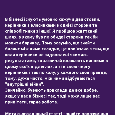
В бізнесі існують умовно кажучи два стовпи,
керівники з власниками з однієї сторони та
співробітники з іншої. Я пройшов життєвий
шлях, в якому був по обидві сторони так би
мовити барикад. Тому розумію, що знайти
баланс між ними складно, це пов'язано з тим, що
коли керівники не задоволені якимись
результатами, то зазвичай вважають винними в
цьому своїх підлеглих, а ті в свою чергу
керівників і так по колу, у кожного своя правда,
тому, дуже часто, між ними відбуваються
"внутрішні війни".
Звичайно, бувають приклади де все добре,
якщо у вас в бізнесі так, тоді можу лише вас
привітати, гарна робота.
Мета сьогоднішньої статті - знайти порозуміння