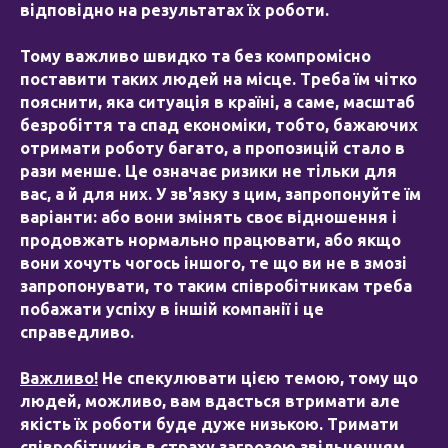
відповідно на результатах їх роботи.
Тому важливо швидко та без компромісно
поставити таких людей на місце. Треба їм чітко
пояснити, яка ситуація в країні, а саме, масштаб
безробіття та спад економіки, тобто, бажаючих
отримати роботу багато, а пропозицій стало в
рази менше. Це означає ризики не тільки для
вас, а й для них. У зв'язку з цим, запропонуйте їм
варіанти: або вони змінять своє відношення і
продовжать нормально працювати, або якщо
вони хочуть чогось іншого, те що ви не в змозі
запропонувати, то таким співробітникам треба
побажати успіху в іншій компанії і це
справедливо.
Важливо!
Не спекулювати цією темою, тому що
людей, можливо, вам вдасться втримати але
якість їх роботи буде дуже низькою. Тримати
співробітників в страху загрозою звільненням