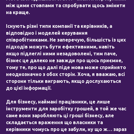
між цими стовпами та спробувати щось змінити
на краще.
Існують різні типи компанії та керівників, а
відповідно і моделей керування
співробітниками. Не заперечую, більшість із цих
підходів можуть бути ефективними, навіть
якщо підлеглі ними незадоволені, тим паче,
бізнес це далеко не завжди про щось приємне,
тому те, про що далі піде мова може сприйнято
неоднозначно з обох сторін. Хоча, я вважаю, всі
сторони тільки виграють, якщо дослухаються
до цієї інформації.
Для бізнесу, наймані працівники, це лише
інструменти для заробітку грошей, в той же час
саме вони заробляють ці гроші бізнесу, але
складається враження що власники та
керівники чомусь про це забули, ну що ж… зараз