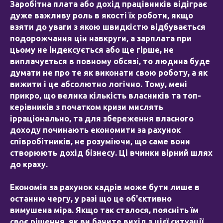
Заробітна плата або дохід працівників відіграє
дуже важливу роль в якості їх роботи, якщо
взяти до уваги з якою швидкістю відбувається
подорожчання цін навкруги, а зарплата при
цьому не індексується або ще гірше, не
виплачується в повному обсязі, то людина буде
думати не про те як виконати свою роботу, а як
вижити і це абсолютно логічно. Тому, мені
прикро, що велика кількість власників та топ-
керівників з початком кризи мислять
ірраціонально, та для збереження власного
доходу починають економити за рахунок
співробітників, не розуміючи, що саме вони
створюють дохід бізнесу. Ці вчинки вірний шлях
до краху.
Економія за рахунок кадрів може бути лише в
останню чергу, у разі що це об'єктивно
вимушена міра. Якщо так сталося, поясніть їм
своє рішення, як ви бачите вихід з цієї ситуації,