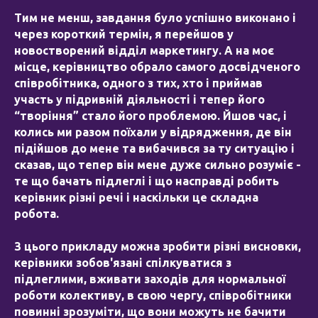
Тим не менш, завдання було успішно виконано і
через короткий термін, я перейшов у
новостворений відділ маркетингу. А на моє
місце, керівництво обрало самого досвідченого
співробітника, одного з тих, хто і приймав
участь у підривній діяльності і тепер його
“творіння” стало його проблемою. Йшов час, і
колись ми разом поїхали у відрядження, де він
підійшов до мене та вибачився за ту ситуацію і
сказав, що тепер він мене дуже сильно розуміє -
те що бачать підлеглі і що насправді робить
керівник різні речі і наскільки це складна
робота.
З цього прикладу можна зробити різні висновки,
керівники зобов'язані спілкуватися з
підлеглими, вживати заходів для нормальної
роботи колективу, в свою чергу, співробітники
повинні зрозуміти, що вони можуть не бачити