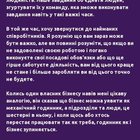
людяність. Наше завдання об'єднати людей,
згуртувати їх у команду, яка зможе виконувати
завдання навіть у такі важкі часи.
В той же час, хочу звернутися до найманих
співробітників. Я розумію що вам зараз може
бути важко, але ви повинні розуміти, що якщо ви
не задоволені своєю роботою і погано
виконуєте свої посадові обов'язки або що ще
гірше саботуєте діяльність, вам від цього краще
не стане і більше заробляти ви від цього точно
не будете.
Колись один власник бізнесу навів мені цікаву
аналогію, він сказав що бізнес можна уявити як
механічний годинник, а підрозділи та люди, це
шестерні в ньому, і коли щось або хтось
перестає працювати так як треба, годинник як і
бізнес зупиняється.