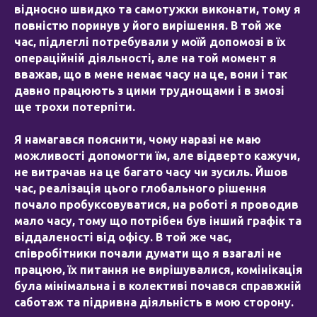
відносно швидко та самотужки виконати, тому я
повністю поринув у його вирішення. В той же
час, підлеглі потребували у моїй допомозі в їх
операційній діяльності, але на той момент я
вважав, що в мене немає часу на це, вони і так
давно працюють з цими труднощами і в змозі
ще трохи потерпіти.
Я намагався пояснити, чому наразі не маю
можливості допомогти їм, але відверто кажучи,
не витрачав на це багато часу чи зусиль. Йшов
час, реалізація цього глобального рішення
почало пробуксовуватися, на роботі я проводив
мало часу, тому що потрібен був інший графік та
віддаленості від офісу. В той же час,
співробітники почали думати що я взагалі не
працюю, їх питання не вирішувалися, комінікація
була мінімальна і в колективі почався справжній
саботаж та підривна діяльність в мою сторону.